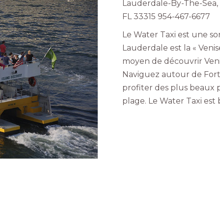
Lauderdale-By-The-Sea,
FL 33315 954-467-6677
Le Water Taxi est une s
Lauderdale est la « Venise
moyen de découvrir Veni
Naviguez autour de For
profiter des plus beaux p
plage. Le Water Taxi es
CUISINE/RESTAURANT